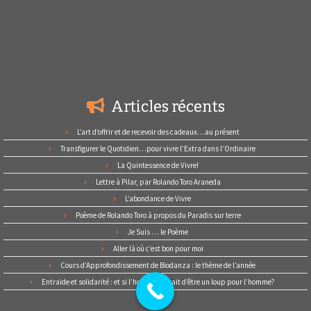
Articles récents
L’art d’offrir et de recevoir des cadeaux…au présent
Transfigurer le Quotidien…pour vivre l’Extra dans l’Ordinaire
La Quintessence de Vivre!
Lettre à Pilar, par Rolando Toro Araneda
L’abondance de Vivre
Poème de Rolando Toro à propos du Paradis sur terre
Je Suis … le Poème
Aller là où c’est bon pour moi
Cours d’Approfondissement de Biodanza : le thème de l’année
Entraide et solidarité : et si l’homme cessait d’être un loup pour l’homme?