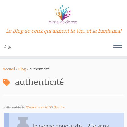
Le Blog de ceux qui aiment la Vie…et la Biodanza!
Passer
au
Accueil
»
Blog
»
authenticité
contenu
authenticité
Billet publié le
28 novembre 2012
|
Ouvrir »
Je pense donc je dis… ? Je sens