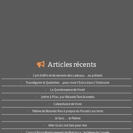
Articles récents
L’art d’offrir et de recevoir des cadeaux…au présent
Transfigurer le Quotidien…pour vivre l’Extra dans l’Ordinaire
La Quintessence de Vivre!
Lettre à Pilar, par Rolando Toro Araneda
L’abondance de Vivre
Poème de Rolando Toro à propos du Paradis sur terre
Je Suis … le Poème
Aller là où c’est bon pour moi
Cours d’Approfondissement de Biodanza : le thème de l’année