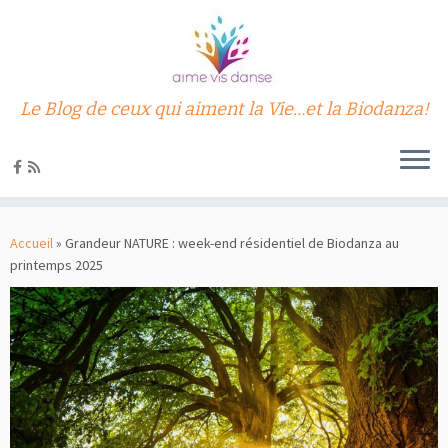
Le Blog de ceux qui aiment la Vie…et la Biodanza!
Passer
au
Accueil
»
Grandeur NATURE : week-end résidentiel de Biodanza au
contenu
printemps 2025