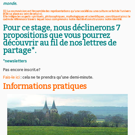
monde.
[1] La cosmovision est l’ensemble des représentations qu’une société ou une culture se fait de l’univers
et de sa place au sein de celui-ci.
Elle intègre les aspects spirituels, philosophiques, mythologiques et scientifiques, constituant ainsi le
cadre de référence à travers lequel nous comprenons notre réalité et construisons notre identité.
Pour ce stage, nous déclinerons 7
propositions que vous pourrez
découvrir au fil de nos lettres de
partage*.
*newsletters
Pas encore inscrit.e?
Fais-le ici
: cela ne te prendra qu’une demi-minute.
Informations pratiques