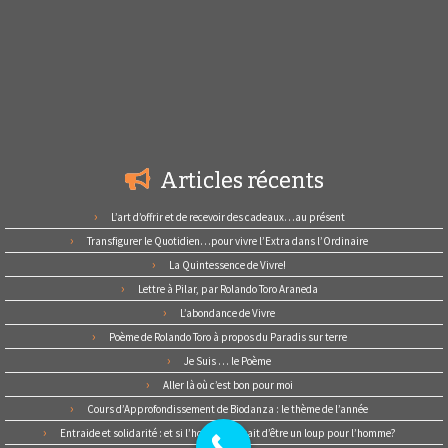
Articles récents
L’art d’offrir et de recevoir des cadeaux…au présent
Transfigurer le Quotidien…pour vivre l’Extra dans l’Ordinaire
La Quintessence de Vivre!
Lettre à Pilar, par Rolando Toro Araneda
L’abondance de Vivre
Poème de Rolando Toro à propos du Paradis sur terre
Je Suis … le Poème
Aller là où c’est bon pour moi
Cours d’Approfondissement de Biodanza : le thème de l’année
Entraide et solidarité : et si l’homme cessait d’être un loup pour l’homme?